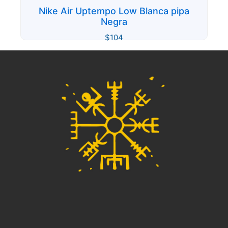
Nike Air Uptempo Low Blanca pipa
Negra
$
104