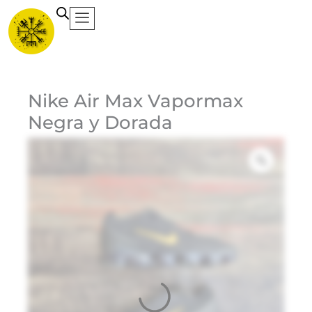
Ir
al
contenido
Ca
Nike Air Max Vapormax
Negra y Dorada
Et
Ma
Ni