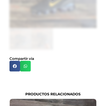
$
Do
Bl
$
Es
pr
Compartir via
no
di
po
qu
exi
PRODUCTOS RELACIONADOS