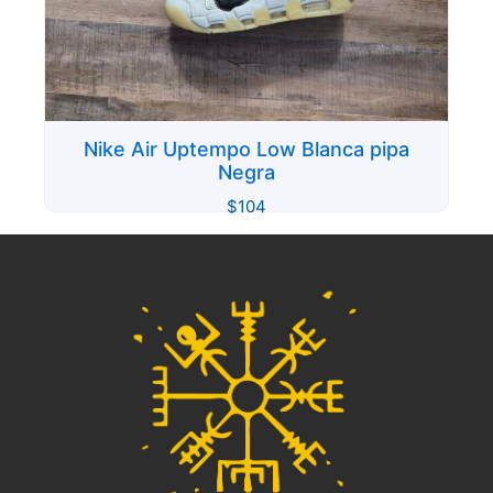
Nike Air Uptempo Low Blanca pipa
Negra
$
104