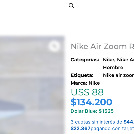
Nike Air Zoom R
Categorías:
Nike
,
Nike A
Hombre
Etiqueta:
Nike air zo
Marca:
Nike
U$S 88
$
134.200
Dolar Blue: $1525
3 cuotas sin interés de
$
44
$
22.367
pagando con tarje