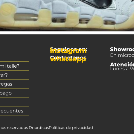
Seguinos en:
Showro
instagram
En microc
Contactanos
whatsapp
Atenció
i talle?
Lunes a Vi
ar?
regas
 pago
recuentes
chos reservados Dnordicos
Politicas de privacidad