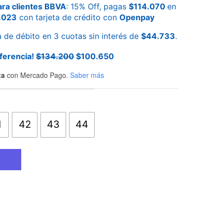
ra clientes BBVA
: 15% Off, pagas
$
114.070
en
.023
con tarjeta de crédito con
Openpay
a de débito en 3 cuotas sin interés de
$
44.733
.
ferencia!
$
134.200
$
100.650
ta
con Mercado Pago.
Saber más
1
42
43
44