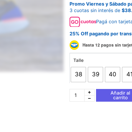
Promo Viernes y Sábado pa
3 cuotas sin interés de
$
38
Pagá con tarjet
25% Off pagando por trans
Nike
Hasta 12 pagos sin tarje
Air
Zoom
Talle
React
Flyknit
Azul
38
39
40
4
cantidad
Añadir al
carrito