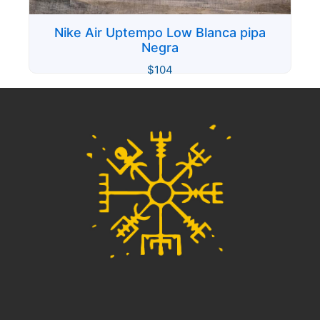
Nike Air Uptempo Low Blanca pipa
Negra
$
104