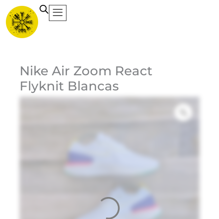
Ir
al
contenido
Ca
Nike Air Zoom React
Flyknit Blancas
Et
Ma
Ni