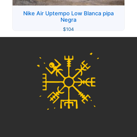
Nike Air Uptempo Low Blanca pipa
Negra
$
104