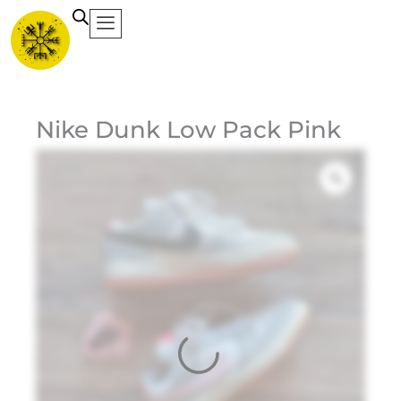
Ir
al
contenido
Ca
Nike Dunk Low Pack Pink
Ma
Ni
1
$
Do