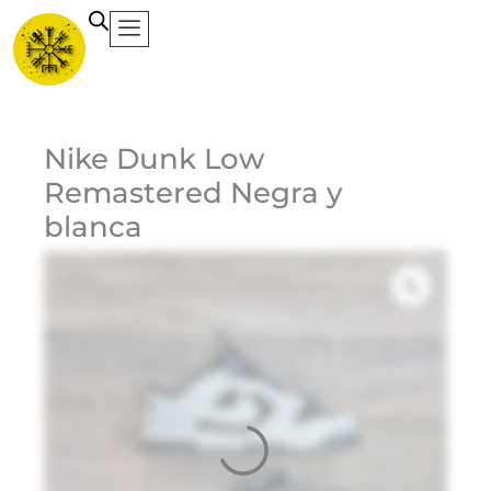
Ir
al
contenido
Ca
Nike Dunk Low
Remastered Negra y
blanca
Et
Ma
Ni