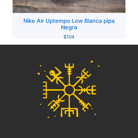
Nike Air Uptempo Low Blanca pipa
Negra
$
104