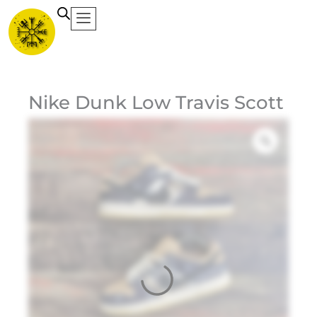
Ir
al
contenido
Ca
Nike Dunk Low Travis Scott
Et
Ma