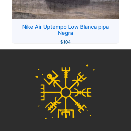
Nike Air Uptempo Low Blanca pipa
Negra
$
104