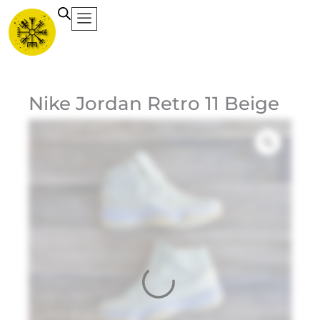
Ir
al
contenido
Ca
Nike Jordan Retro 11 Beige
Et
Ma
Jo