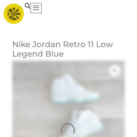
Ir
al
contenido
Ca
Nike Jordan Retro 11 Low
Legend Blue
Et
Ma
Jo