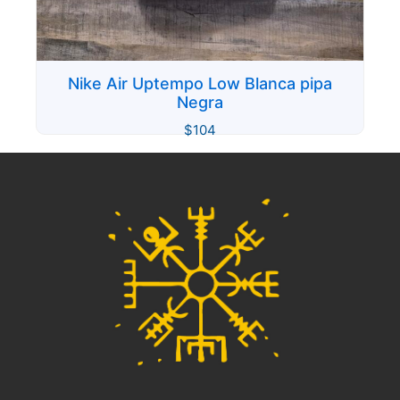
Nike Air Uptempo Low Blanca pipa
Negra
$
104