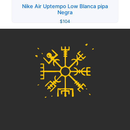
Nike Air Uptempo Low Blanca pipa
Negra
$
104