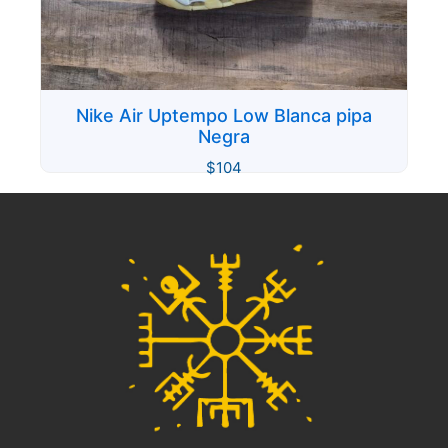
Nike Air Uptempo Low Blanca pipa
Negra
$
104