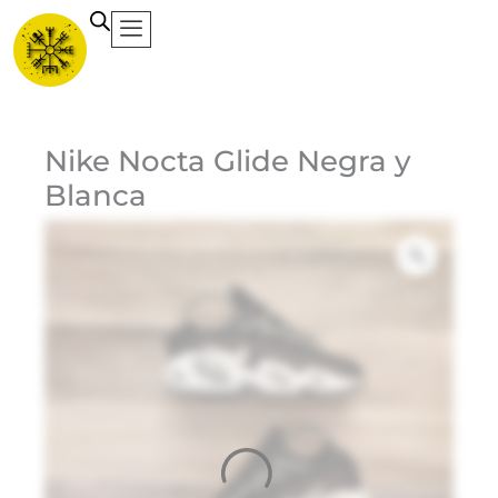
Ir
al
contenido
Ca
Nike Nocta Glide Negra y
Blanca
Et
Ma
Ni