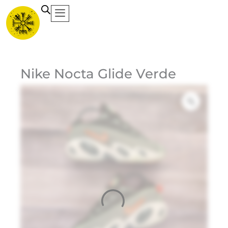
Ir
al
contenido
Ca
Nike Nocta Glide Verde
Et
Ma
Ni