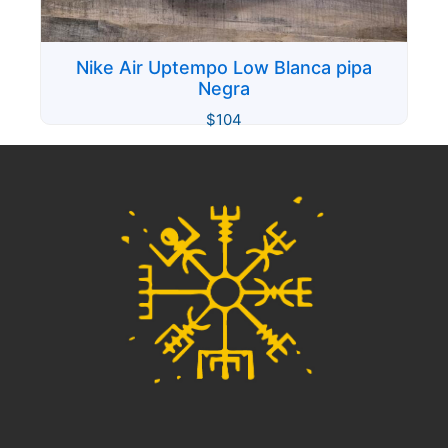
Nike Air Uptempo Low Blanca pipa
Negra
$
104