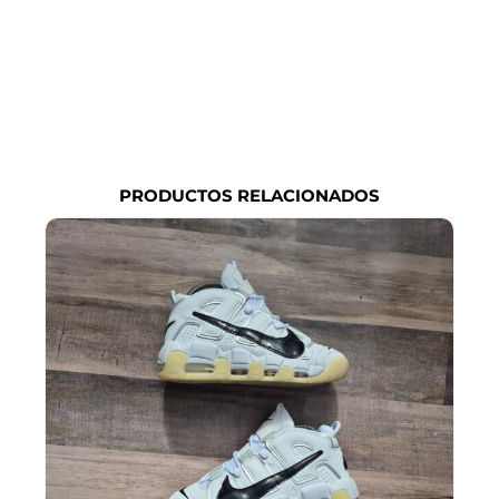
PRODUCTOS RELACIONADOS