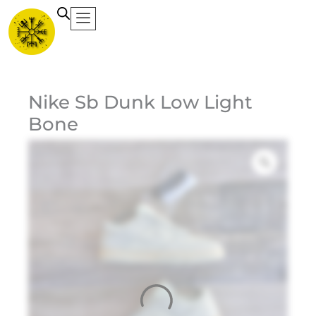
Ir
al
contenido
Ca
Nike Sb Dunk Low Light
Bone
Et
Ma