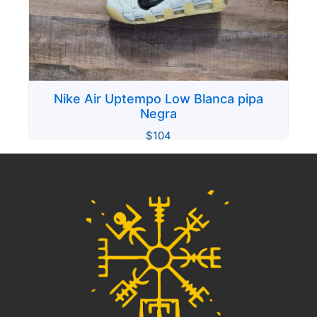
Nike Air Uptempo Low Blanca pipa
Negra
$
104