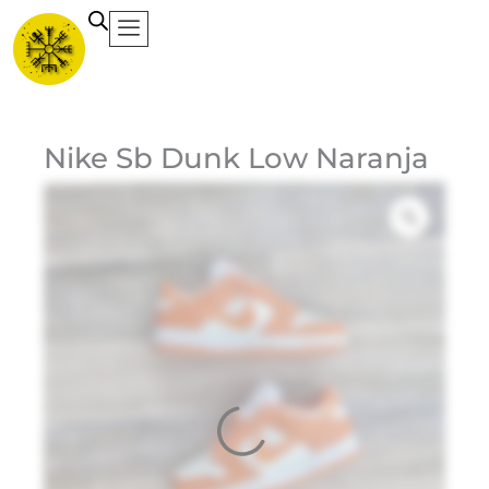
Ir
al
contenido
Ca
Nike Sb Dunk Low Naranja
Et
Ma
Ni