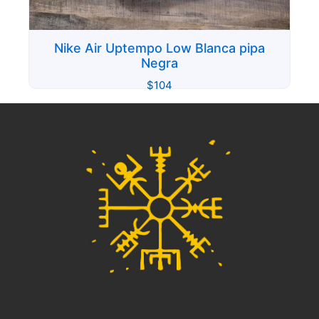
Nike Air Uptempo Low Blanca pipa
Negra
$
104