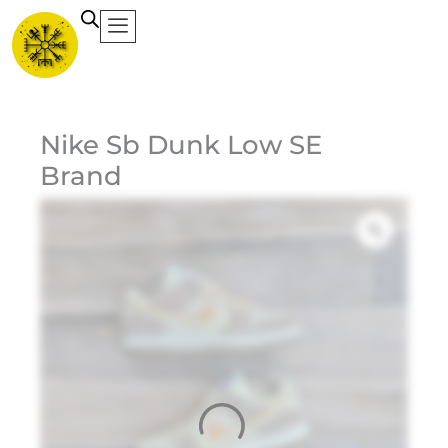
Ir
al
contenido
Ca
Nike Sb Dunk Low SE
Brand
Et
Ma
Ni