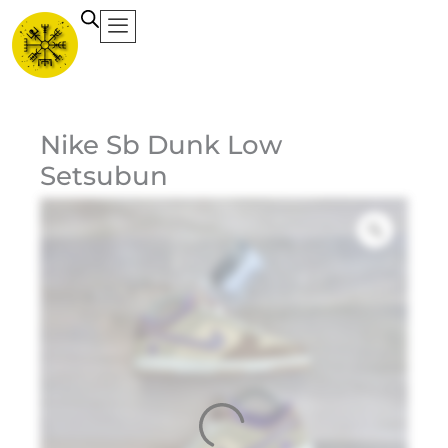
Ir
al
contenido
Ca
Nike Sb Dunk Low
Setsubun
Et
Ma
Ni