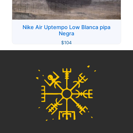
Nike Air Uptempo Low Blanca pipa
Negra
$
104