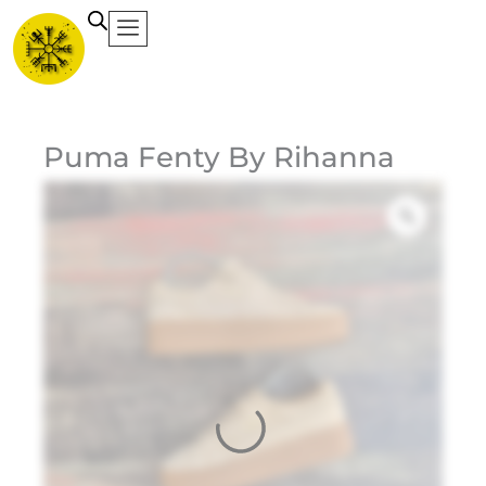
Ir
al
contenido
Ca
Puma Fenty By Rihanna
Et
3
$
Do
Bl