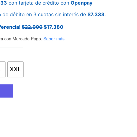
233
con tarjeta de crédito con
Openpay
a de débito en 3 cuotas sin interés de
$
7.333
.
ferencia!
$
22.000
$
17.380
ta
con Mercado Pago.
Saber más
L
XXL