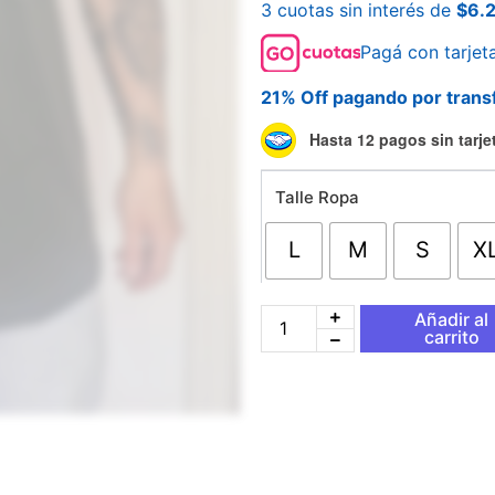
3 cuotas sin interés de
$
6.
Pagá con tarjet
21% Off pagando por trans
Remera
Hasta 12 pagos sin tarje
Essentials
Verde
Talle Ropa
cantidad
L
M
S
X
Añadir al
carrito