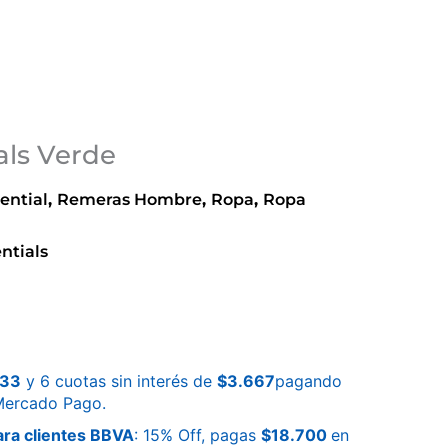
als Verde
ential
,
Remeras Hombre
,
Ropa
,
Ropa
ntials
333
y 6 cuotas sin interés de
$
3.667
pagando
 Mercado Pago.
ra clientes BBVA
: 15% Off, pagas
$
18.700
en