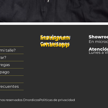
Seguinos en:
Showro
instagram
En microc
Contactanos
whatsapp
Atenció
i talle?
Lunes a Vi
ar?
regas
 pago
recuentes
chos reservados Dnordicos
Politicas de privacidad