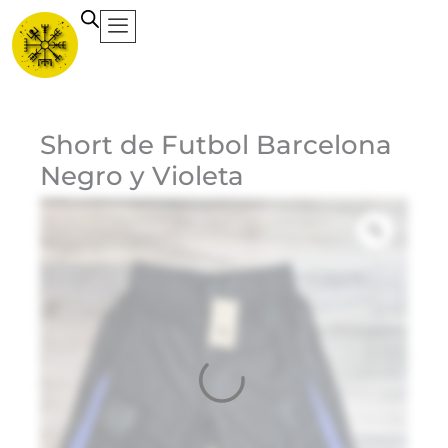
Ir
al
contenido
Ca
Short de Futbol Barcelona
Negro y Violeta
Et
Ma
Ni