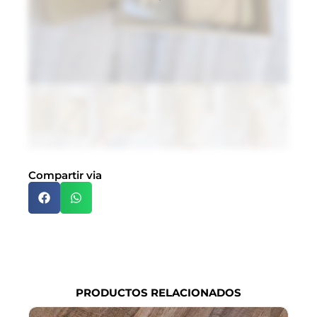
$
H
p
t
c
M
P
S
T
Compartir via
PRODUCTOS RELACIONADOS