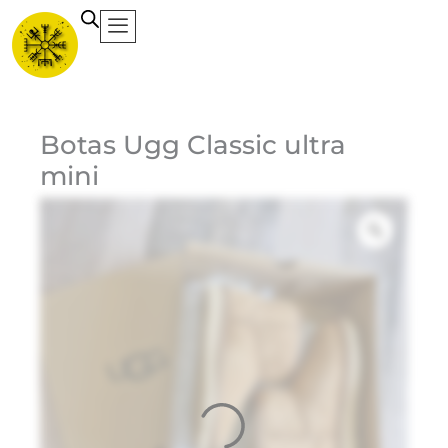
Ir
al
contenido
Ca
Botas Ugg Classic ultra
mini
Et
1
$
Do
Bl