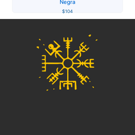
Negra
$
104