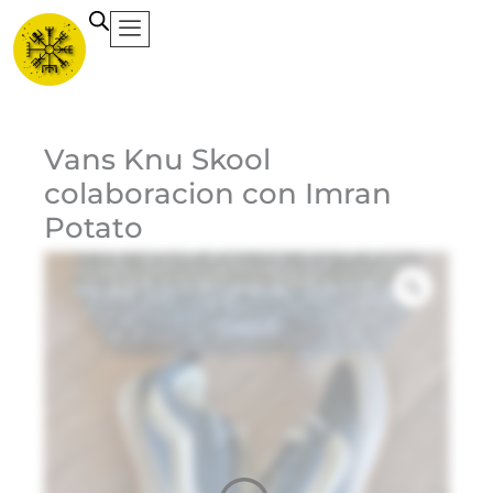
Ir
al
contenido
Ca
Vans Knu Skool
colaboracion con Imran
Potato
Et
Ma
Va
1