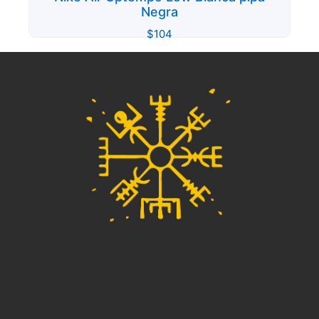
Negra
$
104