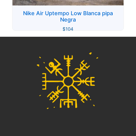
Nike Air Uptempo Low Blanca pipa
Negra
$
104