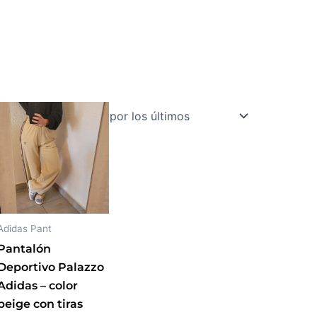
Este
producto
tiene
múltiples
variantes.
Las
opciones
Adidas Pant
se
Pantalón
pueden
Deportivo Palazzo
elegir
Adidas – color
en
beige con tiras
la