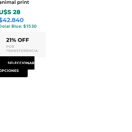
animal print
página
U$S 28
de
$42.840
producto
Dolar Blue: $1530
21% OFF
POR
TRANSFERENCIA
SELECCIONAR
OPCIONES