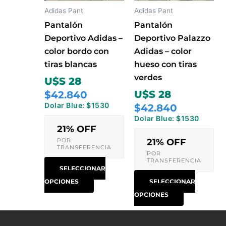
opciones
opciones
Adidas Pant
Adidas Pant
se
se
Pantalón
Pantalón
pueden
pueden
Deportivo Adidas –
Deportivo Palazzo
elegir
elegir
color bordo con
Adidas – color
en
en
tiras blancas
hueso con tiras
la
la
verdes
U$S 28
página
página
U$S 28
$42.840
de
de
Dolar Blue: $1530
$42.840
producto
producto
Dolar Blue: $1530
21% OFF
POR
21% OFF
TRANSFERENCIA
POR
TRANSFERENCIA
SELECCIONAR
OPCIONES
SELECCIONAR
OPCIONES