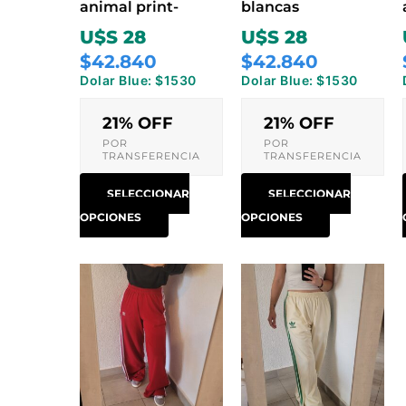
animal print-
blancas
página
página
U$S 28
U$S 28
de
de
$42.840
$42.840
producto
producto
Dolar Blue: $1530
Dolar Blue: $1530
21% OFF
21% OFF
POR
POR
TRANSFERENCIA
TRANSFERENCIA
SELECCIONAR
SELECCIONAR
OPCIONES
OPCIONES
Este
Este
producto
producto
tiene
tiene
múltiples
múltiples
variantes.
variantes.
Las
Las