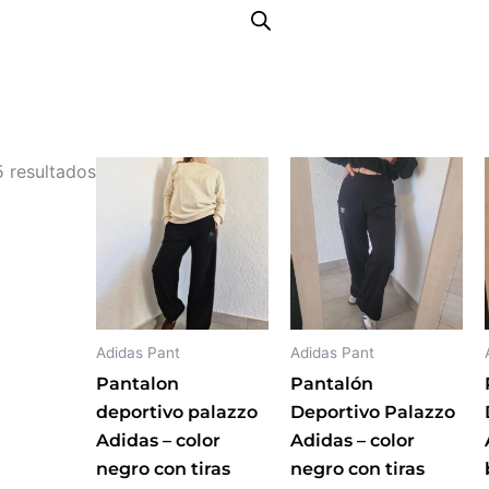
Ordenado
Este
Este
5 resultados
por
producto
producto
los
tiene
tiene
últimos
múltiples
múltiples
variantes.
variantes.
Las
Las
opciones
opciones
Adidas Pant
Adidas Pant
se
se
Pantalon
Pantalón
pueden
pueden
deportivo palazzo
Deportivo Palazzo
elegir
elegir
Adidas – color
Adidas – color
en
en
negro con tiras
negro con tiras
la
la