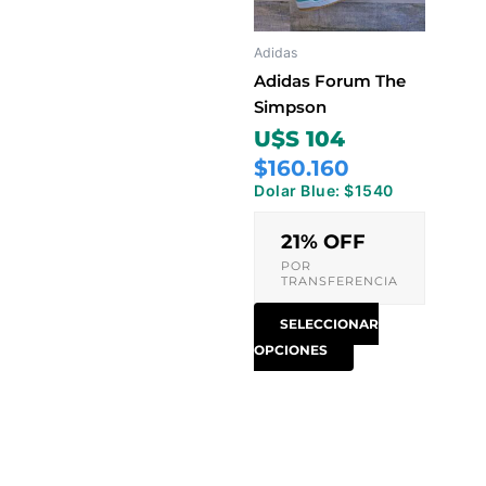
Las
opciones
Adidas
se
pueden
Adidas Forum The
elegir
Simpson
en
U$S 104
la
$160.160
página
Dolar Blue: $1540
de
producto
21% OFF
POR
TRANSFERENCIA
SELECCIONAR
OPCIONES