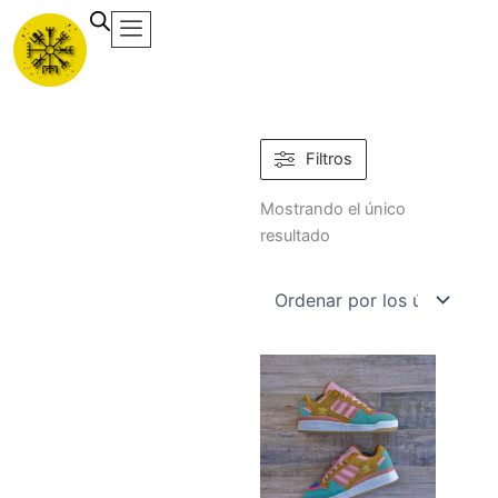
Ir
al
contenido
Filtros
Mostrando el único
resultado
Este
producto
tiene
múltiples
variantes.