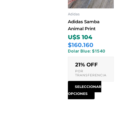
Las
opciones
Adidas
se
pueden
Adidas Samba
elegir
Animal Print
en
U$S 104
la
$160.160
página
Dolar Blue: $1540
de
producto
21% OFF
POR
TRANSFERENCIA
SELECCIONAR
OPCIONES