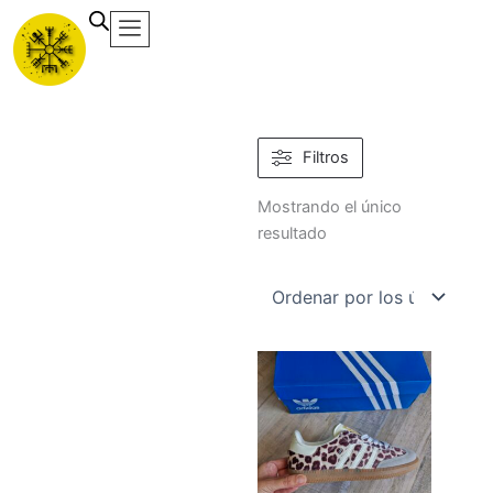
Ir
al
contenido
Filtros
Mostrando el único
resultado
Este
producto
tiene
múltiples
variantes.