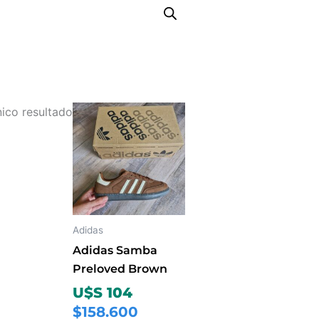
Este
ico resultado
producto
tiene
múltiples
variantes.
Las
opciones
Adidas
se
Adidas Samba
pueden
Preloved Brown
elegir
U$S 104
en
$158.600
la