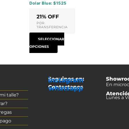
Dolar Blue: $1525
página
de
21% OFF
producto
POR
TRANSFERENCIA
SELECCIONAR
OPCIONES
Seguinos en:
Showro
instagram
En microc
Contactanos
whatsapp
Atenció
i talle?
Lunes a Vi
ar?
regas
 pago