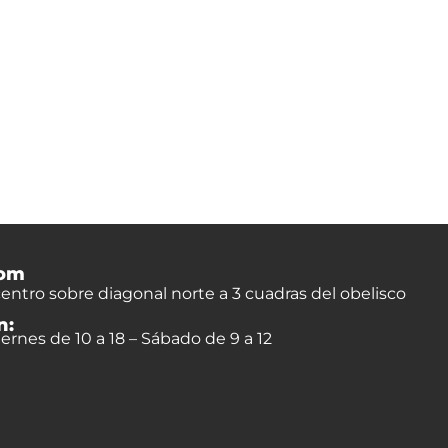
om
entro sobre diagonal norte a 3 cuadras del obelisco
n:
ernes de 10 a 18 – Sábado de 9 a 12