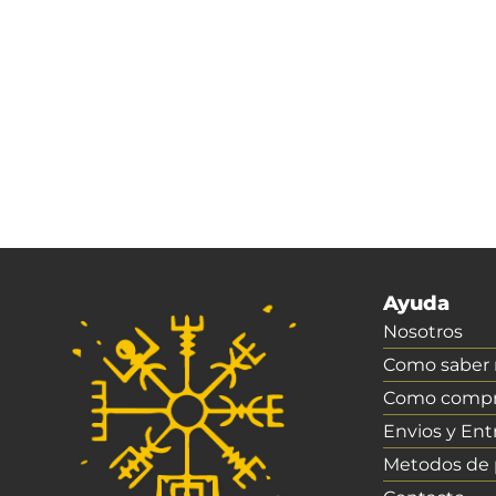
Ayuda
Nosotros
Como saber m
Como compr
Envios y Ent
Metodos de