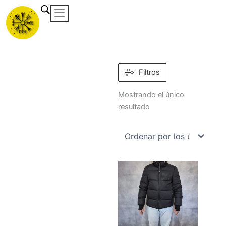
Ir
al
contenido
Filtros
Mostrando el único
resultado
Este
producto
tiene
múltiples
variantes.