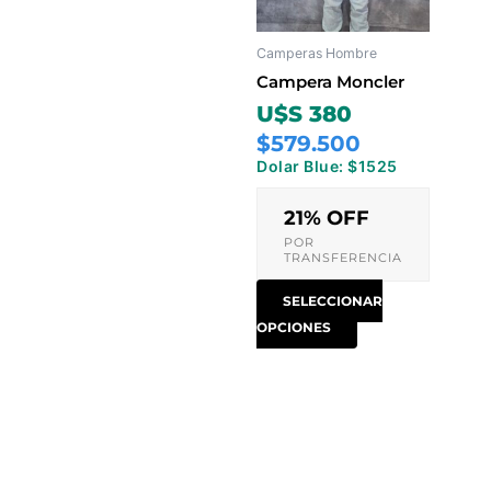
Las
opciones
Camperas Hombre
se
pueden
Campera Moncler
elegir
U$S 380
en
$579.500
la
Dolar Blue: $1525
página
de
21% OFF
producto
POR
TRANSFERENCIA
SELECCIONAR
OPCIONES