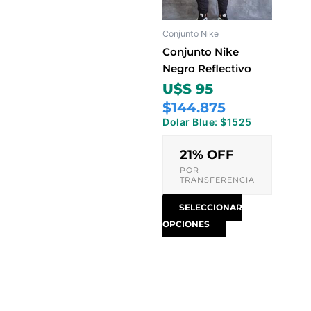
Las
opciones
Conjunto Nike
se
pueden
Conjunto Nike
elegir
Negro Reflectivo
en
U$S 95
la
$144.875
página
Dolar Blue: $1525
de
producto
21% OFF
POR
TRANSFERENCIA
SELECCIONAR
OPCIONES