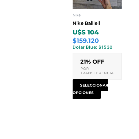
Las
opciones
Nike
se
pueden
Nike Bailleli
elegir
U$S 104
en
$159.120
la
Dolar Blue: $1530
página
de
21% OFF
producto
POR
TRANSFERENCIA
SELECCIONAR
OPCIONES