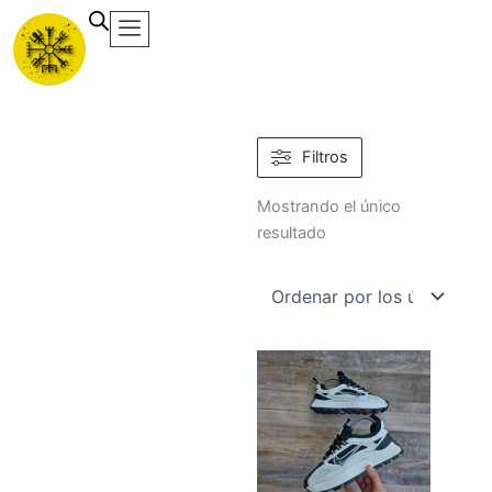
Ir
al
contenido
Filtros
Mostrando el único
resultado
Este
producto
tiene
múltiples
variantes.