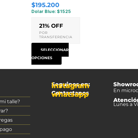
$195.200
página
Dolar Blue: $1525
de
producto
21% OFF
POR
TRANSFERENCIA
SELECCIONAR
OPCIONES
Seguinos en:
Showro
instagram
En microc
Contactanos
whatsapp
Atenció
i talle?
Lunes a Vi
ar?
regas
 pago