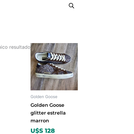
Este
ico resultado
producto
tiene
múltiples
variantes.
Las
opciones
Golden Goose
se
Golden Goose
pueden
glitter estrella
elegir
marron
en
U$S 128
la