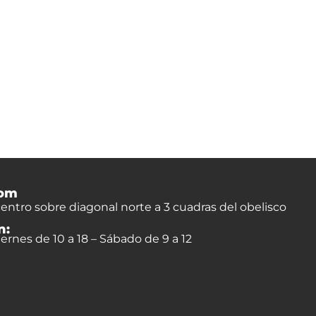
om
entro sobre diagonal norte a 3 cuadras del obelisco
n:
ernes de 10 a 18 – Sábado de 9 a 12