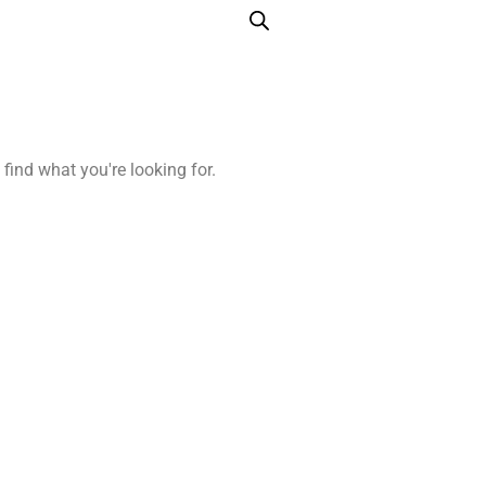
 find what you're looking for.