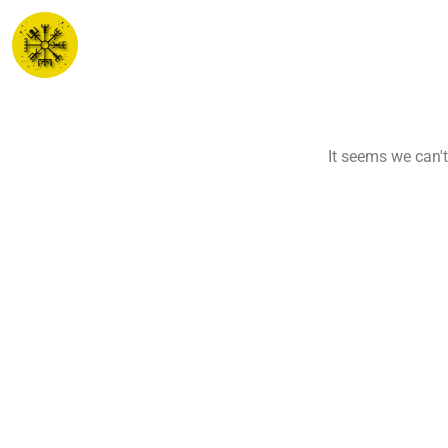
Ir
al
contenido
It seems we can't