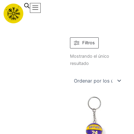
Ir
al
contenido
Filtros
Mostrando el único
resultado
Este
producto
tiene
múltiples
variantes.