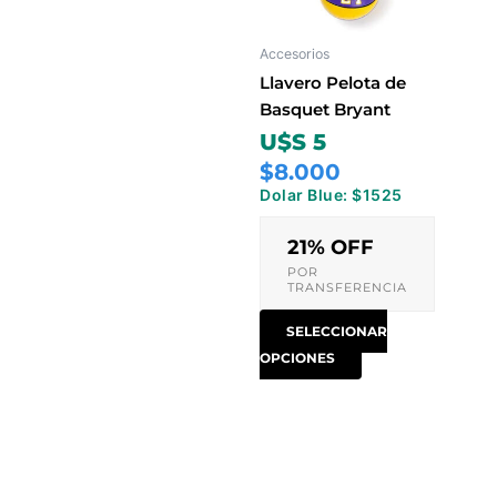
Las
opciones
Accesorios
se
pueden
Llavero Pelota de
elegir
Basquet Bryant
en
U$S 5
la
$8.000
página
Dolar Blue: $1525
de
producto
21% OFF
POR
TRANSFERENCIA
SELECCIONAR
OPCIONES