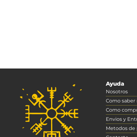
Ayuda
Nosotros
Como saber m
Como compr
Envios y Ent
Metodos de