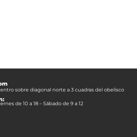
om
entro sobre diagonal norte a 3 cuadras del obelisco
n:
ernes de 10 a 18 – Sábado de 9 a 12