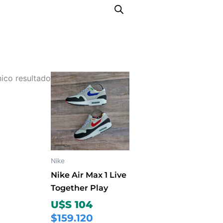
Este
ico resultado
producto
tiene
múltiples
variantes.
Las
opciones
Nike
se
Nike Air Max 1 Live
pueden
Together Play
elegir
U$S 104
en
$159.120
la