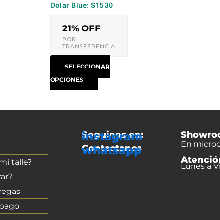
Dolar Blue: $1530
página
de
21% OFF
producto
POR
TRANSFERENCIA
SELECCIONAR
OPCIONES
Seguinos en:
Showro
instagram
En microc
Contactanos
whatsapp
Atenció
i talle?
Lunes a Vi
ar?
regas
 pago