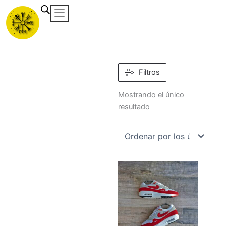
Ir
al
contenido
Filtros
Mostrando el único
resultado
Este
producto
tiene
múltiples
variantes.