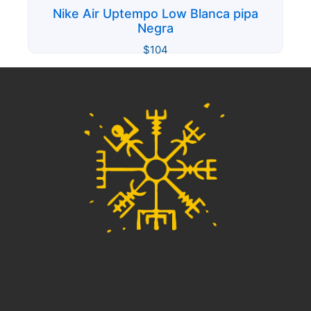
Nike Air Uptempo Low Blanca pipa
Negra
$
104