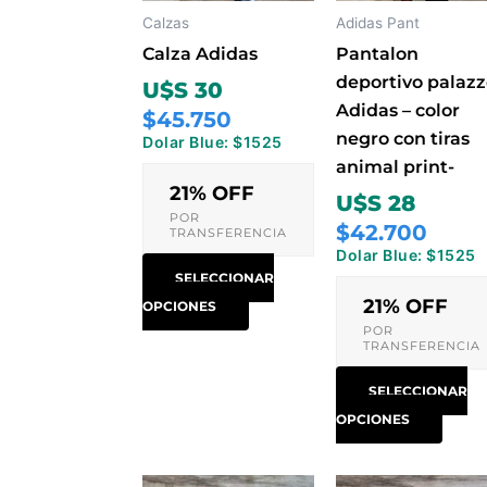
opciones
opci
Calzas
Adidas Pant
se
se
Calza Adidas
Pantalon
pueden
pued
deportivo palaz
U$S 30
elegir
elegir
Adidas – color
$45.750
en
en
negro con tiras
Dolar Blue: $1525
la
la
animal print-
página
pági
21% OFF
U$S 28
de
de
POR
$42.700
TRANSFERENCIA
producto
prod
Dolar Blue: $1525
SELECCIONAR
21% OFF
OPCIONES
POR
TRANSFERENCIA
SELECCIONAR
OPCIONES