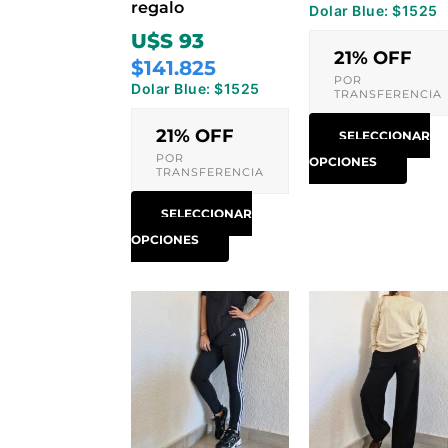
regalo
Dolar Blue: $1525
página
pági
U$S 93
de
de
21% OFF
$141.825
producto
prod
POR
Dolar Blue: $1525
TRANSFERENCIA
21% OFF
SELECCIONAR
POR
OPCIONES
TRANSFERENCIA
SELECCIONAR
OPCIONES
Este
Este
producto
prod
tiene
tiene
múltiples
múlti
variantes.
varia
Las
Las