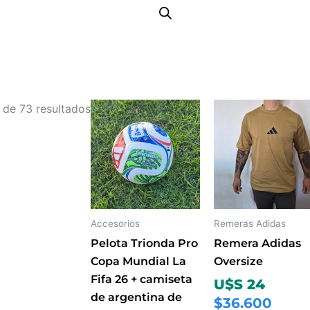
Ordenado
Este
Este
 de 73 resultados
por
producto
prod
los
tiene
tiene
últimos
múltiples
múlti
variantes.
varia
Las
Las
opciones
opci
Accesorios
Remeras Adidas
se
se
Pelota Trionda Pro
Remera Adidas
pueden
pued
Copa Mundial La
Oversize
elegir
elegir
Fifa 26 + camiseta
U$S 24
en
en
de argentina de
$36.600
la
la