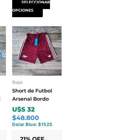
SELECCIONAR
OPCIONES
Este
ucto
producto
tiene
ples
múltiples
ntes.
variantes.
Las
ones
opciones
Ropa
se
Short de Futbol
en
pueden
l
Arsenal Bordo
elegir
U$S 32
en
$48.800
la
Dolar Blue: $1525
na
página
de
21% OFF