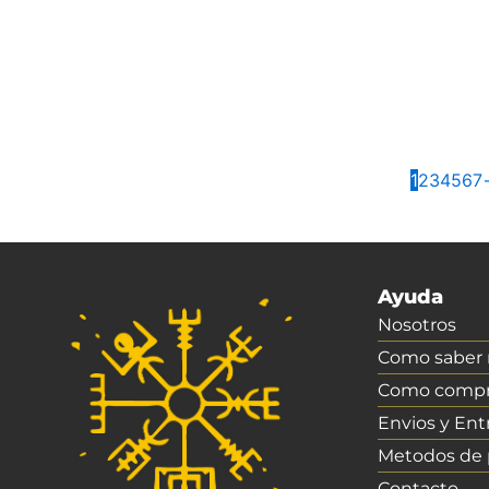
1
2
3
4
5
6
7
Ayuda
Nosotros
Como saber m
Como compr
Envios y Ent
Metodos de
Contacto