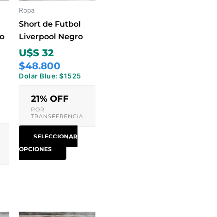
ones
opciones
Ropa
se
Short de Futbol
en
pueden
zo
Liverpool Negro
elegir
U$S 32
en
$48.800
la
Dolar Blue: $1525
na
página
de
21% OFF
ucto
producto
POR
TRANSFERENCIA
SELECCIONAR
OPCIONES