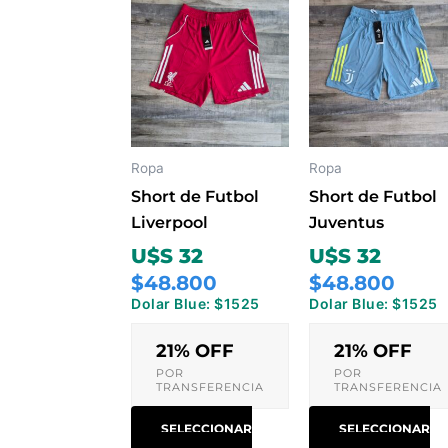
Este
Este
producto
prod
tiene
tiene
múltiples
múlti
variantes.
varia
Las
Las
opciones
opci
Ropa
Ropa
se
se
Short de Futbol
Short de Futbol
pueden
pued
Liverpool
Juventus
elegir
elegir
U$S 32
U$S 32
en
en
$48.800
$48.800
la
la
Dolar Blue: $1525
Dolar Blue: $1525
página
pági
de
de
21% OFF
21% OFF
producto
prod
POR
POR
TRANSFERENCIA
TRANSFERENCIA
SELECCIONAR
SELECCIONAR