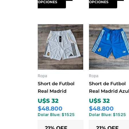
OPCIONES
OPCIONES
Este
Este
producto
prod
tiene
tiene
múltiples
múlti
variantes.
varia
Las
Las
opciones
opci
Ropa
Ropa
se
se
Short de Futbol
Short de Futbol
pueden
pued
Real Madrid
Real Madrid Azu
elegir
elegir
U$S 32
U$S 32
en
en
$48.800
$48.800
la
la
Dolar Blue: $1525
Dolar Blue: $1525
página
pági
de
de
21% OFF
21% OFF