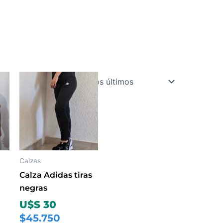
Este
ucto
producto
tiene
ples
múltiples
ntes.
variantes.
Las
ones
opciones
Calzas
se
Calza Adidas tiras
en
pueden
negras
elegir
U$S 30
en
$45.750
la