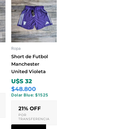
Este
ucto
producto
tiene
ples
múltiples
ntes.
variantes.
Las
ones
opciones
Ropa
se
Short de Futbol
en
pueden
Manchester
elegir
United Violeta
en
U$S 32
la
$48.800
na
página
Dolar Blue: $1525
de
ucto
producto
21% OFF
POR
TRANSFERENCIA