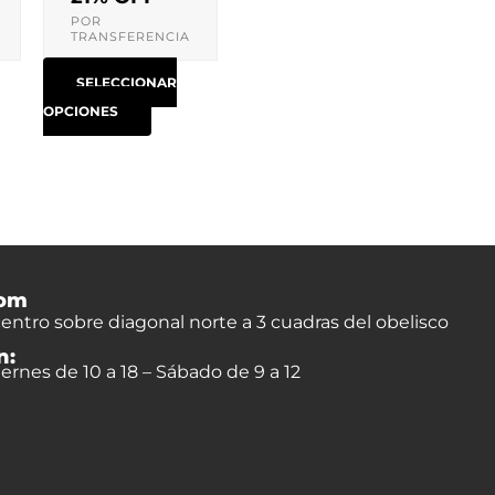
ucto
producto
POR
TRANSFERENCIA
SELECCIONAR
OPCIONES
om
entro sobre diagonal norte a 3 cuadras del obelisco
n:
ernes de 10 a 18 – Sábado de 9 a 12