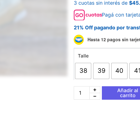
3 cuotas sin interés de
$
45
Pagá con tarjet
21% Off pagando por trans
Adidas
Hasta 12 pagos sin tarje
Adi
2000
Talle
Blanca
y
Marron
38
39
40
4
cantidad
Añadir al
carrito