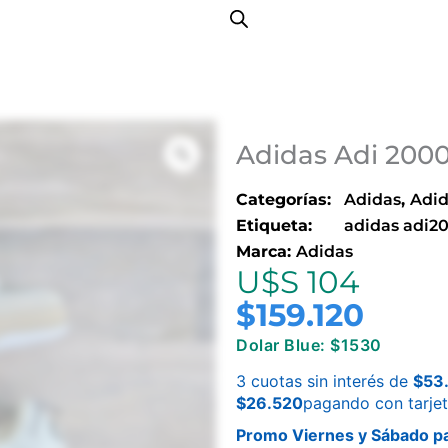
Adidas Adi 200
Categorías:
Adidas
,
Adid
Etiqueta:
adidas adi2
Marca:
Adidas
U$S 104
$
159.120
Dolar Blue: $1530
3 cuotas sin interés de
$
53
$
26.520
pagando con tarje
Promo Viernes y Sábado pa