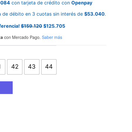
.084
con tarjeta de crédito con
Openpay
a de débito en 3 cuotas sin interés de
$
53.040
.
ferencia!
$
159.120
$
125.705
ta
con Mercado Pago.
Saber más
1
42
43
44