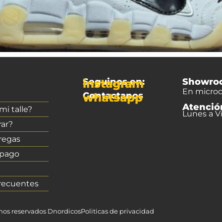
Seguinos en:
Showro
instagram
En microc
Contactanos
whatsapp
Atenció
i talle?
Lunes a Vi
ar?
regas
 pago
recuentes
chos reservados Dnordicos
Politicas de privacidad