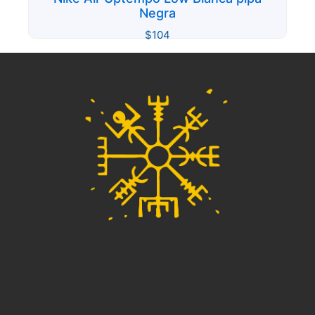
Negra
$
104