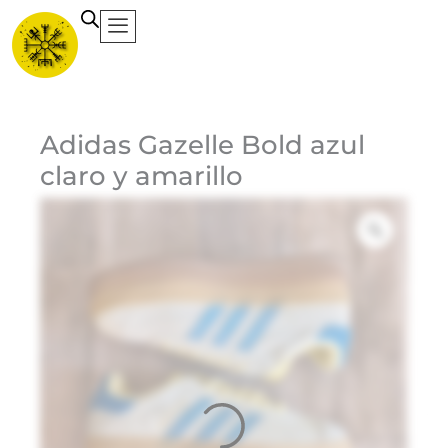
Ir
al
contenido
Ca
Adidas Gazelle Bold azul
claro y amarillo
Et
Ma
Ad