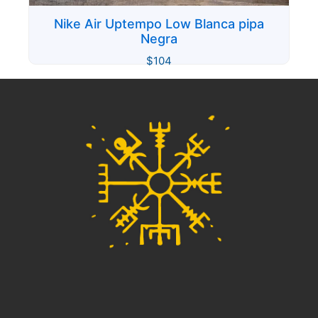
Nike Air Uptempo Low Blanca pipa
Negra
$
104