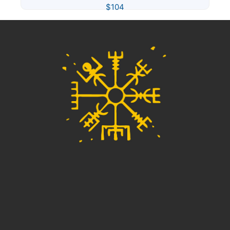
$
104