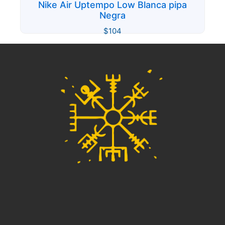
Nike Air Uptempo Low Blanca pipa
Negra
$
104