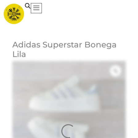
Ir
al
contenido
Ca
Adidas Superstar Bonega
Lila
Et
Ma
Ad