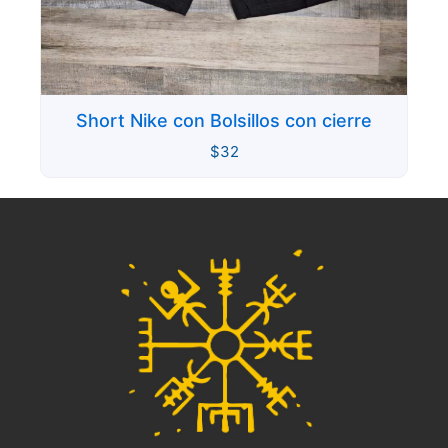
Short Nike con Bolsillos con cierre
$
32