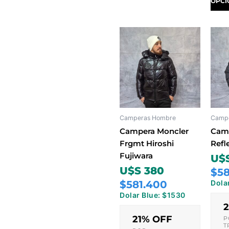
OPCI
Este
producto
tiene
múltiples
variantes.
Las
opciones
Camperas Hombre
Camp
se
pueden
Campera Moncler
Camp
elegir
Frgmt Hiroshi
Refl
en
Fujiwara
U$
la
U$S 380
$58
página
$581.400
Dola
de
Dolar Blue: $1530
producto
21% OFF
P
T