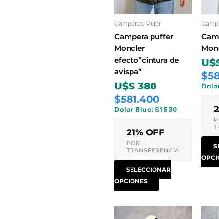
Las
opciones
Camperas Mujer
Campe
se
pueden
Campera puffer
Camp
elegir
Moncler
Monc
en
efecto”cintura de
U$
la
avispa”
$58
página
U$S 380
Dola
de
$581.400
producto
Dolar Blue: $1530
P
T
21% OFF
POR
S
TRANSFERENCIA
OPCI
SELECCIONAR
OPCIONES
Este