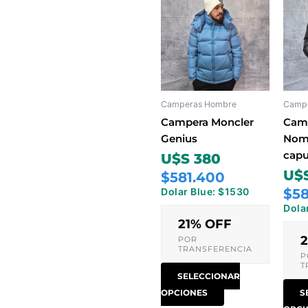
producto
tiene
múltiples
variantes.
Las
opciones
Camperas Hombre
Camp
se
pueden
Campera Moncler
Camp
elegir
Genius
Nomb
en
cap
U$S 380
la
U$
$581.400
página
Dolar Blue: $1530
$58
de
Dola
producto
21% OFF
POR
TRANSFERENCIA
P
T
SELECCIONAR
OPCIONES
S