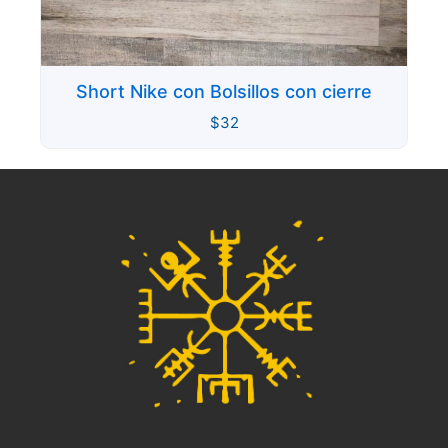
Short Nike con Bolsillos con cierre
$
32