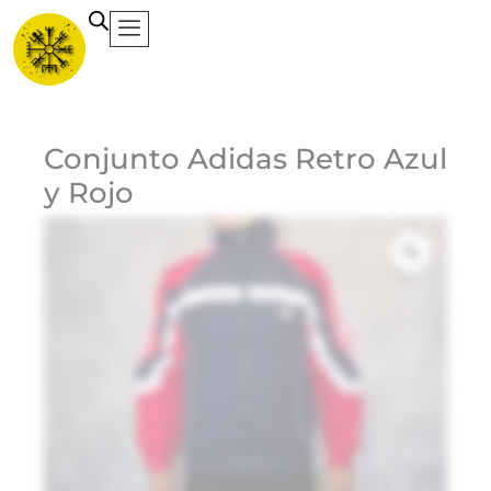
Ir
al
contenido
Ca
Conjunto Adidas Retro Azul
y Rojo
Et
Ma
Ad