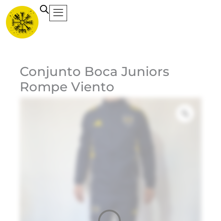
Ir
al
contenido
Ca
Conjunto Boca Juniors
Rompe Viento
Et
Ma
Ad