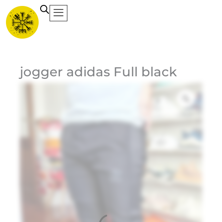
Ir
al
contenido
Ca
jogger adidas Full black
Et
Ma
Ad